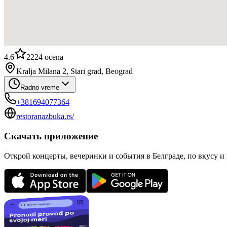
4.6
2224
ocena
Kralja Milana 2, Stari grad, Beograd
Radno vreme
+381694077364
restoranazbuka.rs/
Скачать приложение
Открой концерты, вечеринки и события в Белграде, по вкусу и 