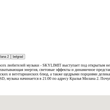
ilana 2
belgrad
 всех любителей музыки - SKYLIMIT выступает под открытым не
ахватывающая энергия, световые эффекты и динамичное предста
их и вегетарианских блюд, а также щедрыми порциями деликате
RSD, музыка начинается в 21:00 по адресу Кралья Милана 2. Поч