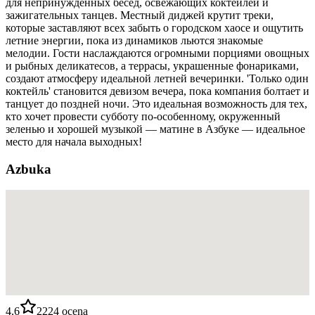
для непринужденных бесед, освежающих коктейлей и
зажигательных танцев. Местный диджей крутит треки,
которые заставляют всех забыть о городском хаосе и ощутить
летние энергии, пока из динамиков льются знакомые
мелодии. Гости наслаждаются огромными порциями овощных
и рыбных деликатесов, а террасы, украшенные фонариками,
создают атмосферу идеальной летней вечеринки. 'Только один
коктейль' становится девизом вечера, пока компания болтает и
танцует до поздней ночи. Это идеальная возможность для тех,
кто хочет провести субботу по-особенному, окруженный
зеленью и хорошей музыкой — матине в Азбуке — идеальное
место для начала выходных!
Azbuka
4.6
2224
ocena