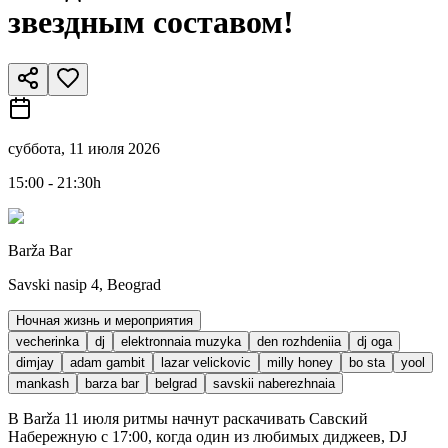
звездным составом!
суббота, 11 июля 2026
15:00 - 21:30h
Barža Bar
Savski nasip 4, Beograd
Ночная жизнь и мероприятия
vecherinka
dj
elektronnaia muzyka
den rozhdeniia
dj oga
dimjay
adam gambit
lazar velickovic
milly honey
bo sta
yool
mankash
barza bar
belgrad
savskii naberezhnaia
В Barža 11 июля ритмы начнут раскачивать Савский
Набережную с 17:00, когда один из любимых диджеев, DJ