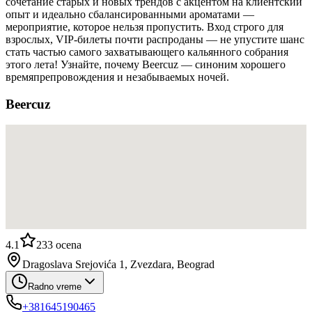
сочетание старых и новых трендов с акцентом на клиентский
опыт и идеально сбалансированными ароматами —
мероприятие, которое нельзя пропустить. Вход строго для
взрослых, VIP-билеты почти распроданы — не упустите шанс
стать частью самого захватывающего кальянного собрания
этого лета! Узнайте, почему Beercuz — синоним хорошего
времяпрепровождения и незабываемых ночей.
Beercuz
4.1
233
ocena
Dragoslava Srejovića 1, Zvezdara, Beograd
Radno vreme
+381645190465