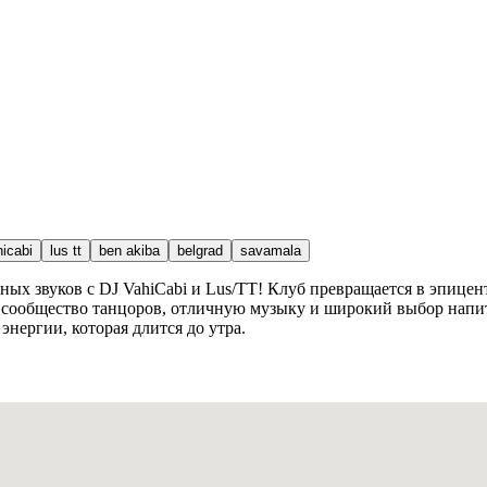
icabi
lus tt
ben akiba
belgrad
savamala
ных звуков с DJ VahiCabi и Lus/TT! Клуб превращается в эпице
ообщество танцоров, отличную музыку и широкий выбор напитк
энергии, которая длится до утра.