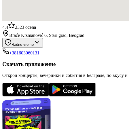
4.4
2323
ocena
Braće Krsmanović 6, Stari grad, Beograd
Radno vreme
+381603060131
Скачать приложение
Открой концерты, вечеринки и события в Белграде, по вкусу и 