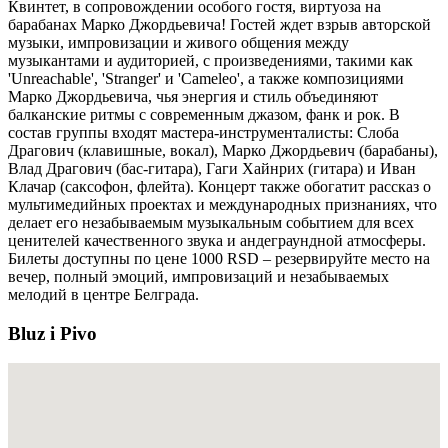
Квинтет, в сопровождении особого гостя, виртуоза на
барабанах Марко Джордьевича! Гостей ждет взрыв авторской
музыки, импровизации и живого общения между
музыкантами и аудиторией, с произведениями, такими как
'Unreachable', 'Stranger' и 'Cameleo', а также композициями
Марко Джордьевича, чья энергия и стиль объединяют
балканские ритмы с современным джазом, фанк и рок. В
состав группы входят мастера-инструменталисты: Слоба
Драгoвич (клавишные, вокал), Марко Джордьевич (барабаны),
Влад Драгoвич (бас-гитара), Гаги Хайнрих (гитара) и Иван
Клачар (саксофон, флейта). Концерт также обогатит рассказ о
мультимедийных проектах и международных признаниях, что
делает его незабываемым музыкальным событием для всех
ценителей качественного звука и андеграундной атмосферы.
Билеты доступны по цене 1000 RSD – резервируйте место на
вечер, полный эмоций, импровизаций и незабываемых
мелодий в центре Белграда.
Bluz i Pivo