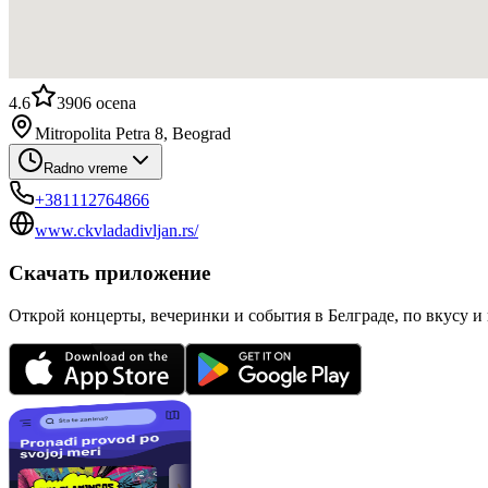
4.6
3906
ocena
Mitropolita Petra 8, Beograd
Radno vreme
+381112764866
www.ckvladadivljan.rs/
Скачать приложение
Открой концерты, вечеринки и события в Белграде, по вкусу и 