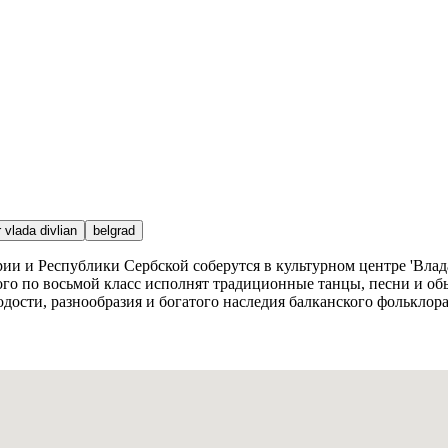
r vlada divlian
belgrad
рии и Республики Сербской соберутся в культурном центре 'Вла
ого по восьмой класс исполнят традиционные танцы, песни и об
ости, разнообразия и богатого наследия балканского фольклора