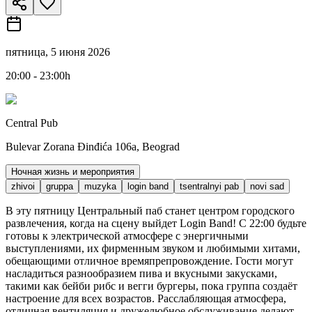
пятница, 5 июня 2026
20:00 - 23:00h
Central Pub
Bulevar Zorana Đinđića 106a, Beograd
Ночная жизнь и мероприятия
zhivoi
gruppa
muzyka
login band
tsentralnyi pab
novi sad
В эту пятницу Центральный паб станет центром городского
развлечения, когда на сцену выйдет Login Band! С 22:00 будьте
готовы к электрической атмосфере с энергичными
выступлениями, их фирменным звуком и любимыми хитами,
обещающими отличное времяпрепровождение. Гости могут
насладиться разнообразием пива и вкусными закусками,
такими как бейби рибс и вегги бургеры, пока группа создаёт
настроение для всех возрастов. Расслабляющая атмосфера,
отличная вентиляция и дружелюбное обслуживание делают