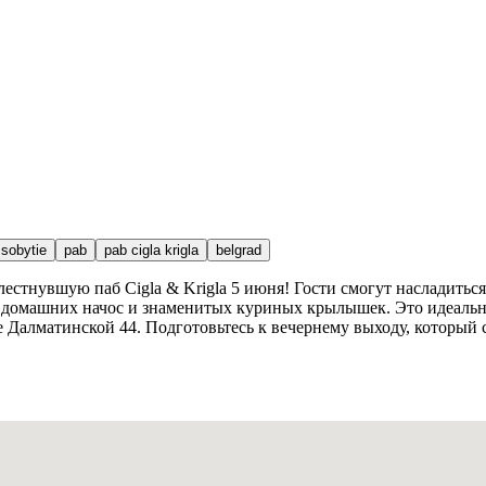
sobytie
pab
pab cigla krigla
belgrad
лестнувшую паб Cigla & Krigla 5 июня! Гости смогут насладить
, домашних начос и знаменитых куриных крылышек. Это идеаль
алматинской 44. Подготовьтесь к вечернему выходу, который с