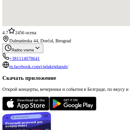
4.7
2456
ocena
Dalmatinska 44, Dorćol, Beograd
Radno vreme
+381114078641
m.facebook.com/ciglakriglapub/
Скачать приложение
Открой концерты, вечеринки и события в Белграде, по вкусу и 