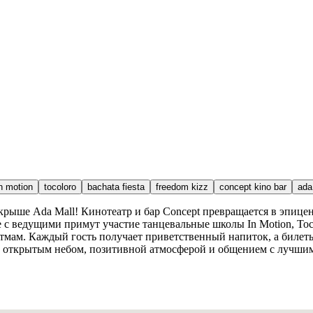
n motion
tocoloro
bachata fiesta
freedom kizz
concept kino bar
ada
рыше Ada Mall! Кинотеатр и бар Concept превращается в эпицент
с ведущими примут участие танцевальные школы In Motion, Tocolor
мам. Каждый гость получает приветственный напиток, а билеты
ткрытым небом, позитивной атмосферой и общением с лучшими 