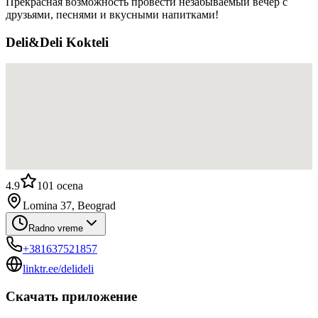
Прекрасная возможность провести незабываемый вечер с
друзьями, песнями и вкусными напитками!
Deli&Deli Kokteli
4.9
101
ocena
Lomina 37, Beograd
Radno vreme
+381637521857
linktr.ee/delideli
Скачать приложение