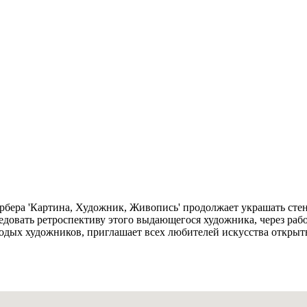
ербера 'Картина, Художник, Живопись' продолжает украшать ст
едовать ретроспективу этого выдающегося художника, через раб
одых художников, приглашает всех любителей искусства открыть