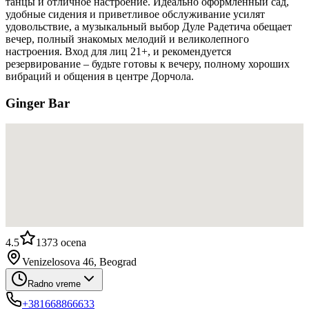
танцы и отличное настроение. Идеально оформленный сад,
удобные сидения и приветливое обслуживание усилят
удовольствие, а музыкальный выбор Дуле Радетича обещает
вечер, полный знакомых мелодий и великолепного
настроения. Вход для лиц 21+, и рекомендуется
резервирование – будьте готовы к вечеру, полному хороших
вибраций и общения в центре Дорчола.
Ginger Bar
4.5
1373
ocena
Venizelosova 46, Beograd
Radno vreme
+381668866633