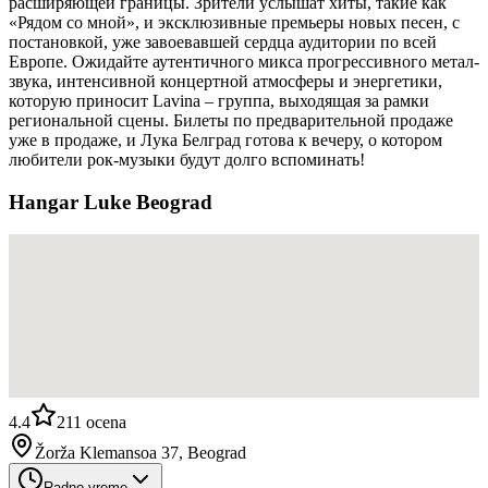
расширяющей границы. Зрители услышат хиты, такие как
«Рядом со мной», и эксклюзивные премьеры новых песен, с
постановкой, уже завоевавшей сердца аудитории по всей
Европе. Ожидайте аутентичного микса прогрессивного метал-
звука, интенсивной концертной атмосферы и энергетики,
которую приносит Lavina – группа, выходящая за рамки
региональной сцены. Билеты по предварительной продаже
уже в продаже, и Лука Белград готова к вечеру, о котором
любители рок-музыки будут долго вспоминать!
Hangar Luke Beograd
4.4
211
ocena
Žorža Klemansoa 37, Beograd
Radno vreme