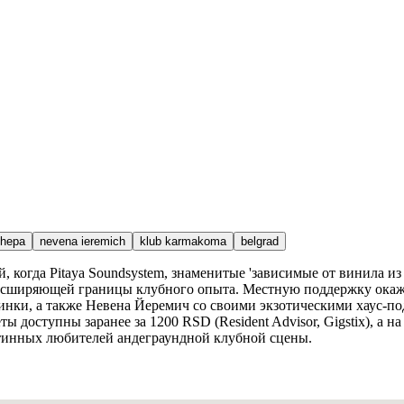
hepa
nevena ieremich
klub karmakoma
belgrad
, когда Pitaya Soundsystem, знаменитые 'зависимые от винила и
расширяющей границы клубного опыта. Местную поддержку окаж
инки, а также Невена Йеремич со своими экзотическими хаус-по
 доступны заранее за 1200 RSD (Resident Advisor, Gigstix), а н
стинных любителей андеграундной клубной сцены.