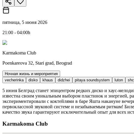
пятница, 5 июня 2026
21:00 - 04:00h
Karmakoma Club
Poenkareova 32, Stari grad, Beograd
Ночная жизнь и мероприятия
vecherinka
disko
khaus
didzhei
pitaya soundsystem
luton
shc
5 июня Белград станет эпицентром редких диско и хаус-мелодий
известна своим уникальным выбором пластинок и энергией, 
экспериментировали с коктейлями в баре Яшта накануне вечер
первоклассной звуковой системе и незабываемым ритмам! Билеты
качество звука гарантируют исключительный опыт для всех и
Karmakoma Club