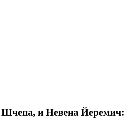
и Шчепа, и Невена Йеремич: