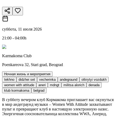
суббота, 11 июля 2026
21:00 - 04:00h
Karmakoma Club
Poenkareova 32, Stari grad, Beograd
Ночная жизнь и мероприятия
tekhno
didzhei set
vecherinka
andegraund
otkrytyi vozdukh
women with attitude
aneri
mdngt
militsa alorich
denada
klub kormakoma
belgrad
В субботу вечером клуб Кормакома приглашает вас окунуться
в мир андеграунд музыки – Women With Attitude захватывают
пульт и превращают клуб в настоящую электронную оазис.
Энергичная соосновательница коллектива WWA, Анерид,