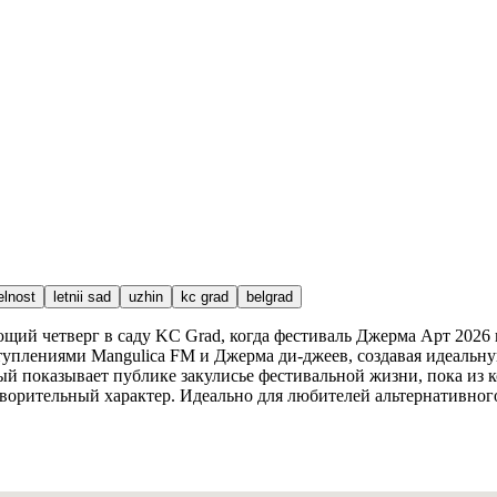
elnost
letnii sad
uzhin
kc grad
belgrad
ующий четверг в саду KC Grad, когда фестиваль Джерма Арт 202
ступлениями Mangulica FM и Джерма ди-джеев, создавая идеальну
й показывает публике закулисье фестивальной жизни, пока из к
ворительный характер. Идеально для любителей альтернативного