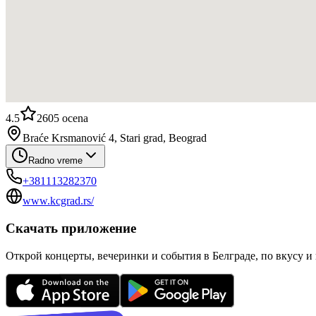
4.5
2605
ocena
Braće Krsmanović 4, Stari grad, Beograd
Radno vreme
+381113282370
www.kcgrad.rs/
Скачать приложение
Открой концерты, вечеринки и события в Белграде, по вкусу и 