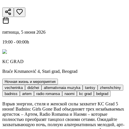
пятница, 5 июня 2026
19:00 - 00:00h
KC GRAD
Braće Krsmanović 4, Stari grad, Beograd
Ночная жизнь и мероприятия
vecherinka
didzhei
alternativnaia muzyka
tantsy
zhenshchiny
badniss
artem
radio romansa
naomi
kc grad
belgrad
Взрыв энергии, стиля и женской силы захватит KC Grad 5
июня! Badniss: Girls Gone Bad объединяет трех незабываемых
артисток – Артем, Radio Romansa и Наоми – которые
полностью преобразят танцпол своими сетами. Ожидайте
захватывающую ночь, полную альтернативных мелодий, арт-