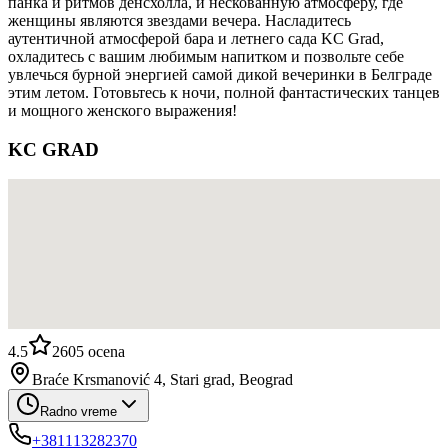
панка и ритмов денсхолла, и нескованную атмосферу, где
женщины являются звездами вечера. Насладитесь
аутентичной атмосферой бара и летнего сада KC Grad,
охладитесь с вашим любимым напитком и позвольте себе
увлечься бурной энергией самой дикой вечеринки в Белграде
этим летом. Готовьтесь к ночи, полной фантастических танцев
и мощного женского выражения!
KC GRAD
4.5
2605
ocena
Braće Krsmanović 4, Stari grad, Beograd
Radno vreme
+381113282370