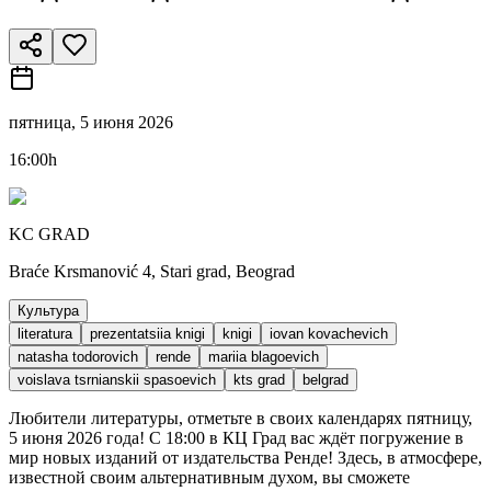
пятница, 5 июня 2026
16:00h
KC GRAD
Braće Krsmanović 4, Stari grad, Beograd
Культура
literatura
prezentatsiia knigi
knigi
iovan kovachevich
natasha todorovich
rende
mariia blagoevich
voislava tsrnianskii spasoevich
kts grad
belgrad
Любители литературы, отметьте в своих календарях пятницу,
5 июня 2026 года! С 18:00 в КЦ Град вас ждёт погружение в
мир новых изданий от издательства Ренде! Здесь, в атмосфере,
известной своим альтернативным духом, вы сможете