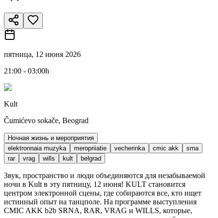
пятница, 12 июня 2026
21:00 - 03:00h
Kult
Čumićevo sokače, Beograd
Ночная жизнь и мероприятия
elektronnaia muzyka
meropriiatie
vecherinka
cmic akk
srna
rar
vrag
wills
kult
belgrad
Звук, пространство и люди объединяются для незабываемой
ночи в Kult в эту пятницу, 12 июня! KULT становится
центром электронной сцены, где собираются все, кто ищет
истинный опыт на танцполе. На программе выступления
CMIC AKK b2b SRNA, RAR, VRAG и WILLS, которые,