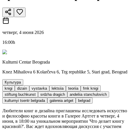
четверг, 4 июня 2026
16:00h
Kulturni Centar Beograda
Knez Mihailova 6 Kolarčeva 6, Trg republike 5, Stari grad, Beograd
Культура
knigi
dizain
vystavka
lektsiia
teoriia
fmk knigi
stiftung buchkunst
srdzha dragich
andeliia stanchulovich
kulturnyi tsentr belgrada
galereia artget
belgrad
Любители книг и дизайна приглашены исследовать искусство
и философию красоты книги в Галерее Артгет в четверг, 4
июня, в 18:00 на уникальном мероприятии 'Что делает книгу
красивой?'. Вас ждет вдохновляющая дискуссия с участием