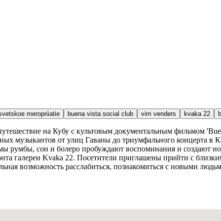
svetskoe meropriiatie
buena vista social club
vim venders
kvaka 22
b
путешествие на Кубу с культовым документальным фильмом 'Buena
ых музыкантов от улиц Гаваны до триумфального концерта в Ка
тмы румбы, сон и болеро пробуждают воспоминания и создают 
та галереи Kvaka 22. Посетители приглашены прийти с близким
льная возможность расслабиться, познакомиться с новыми людь