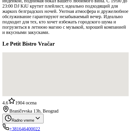
индейкой, поднимая бокал вашего любимого вина. С 19:00 до
23:00 DJ KiU крутит плейлист, идеально подходящий для
жарких белградских ночей. Уютная атмосфера и дружелюбное
обслуживание гарантируют незабываемый вечер. Идеально
подходит для тех, кто хочет избежать городского шума и
погрузиться в летнюю магию с музыкой, хорошей компанией
и вкусными закусками.
Le Petit Bistro Vračar
4.6
1904
ocena
Braničevska 13b, Beograd
Radno vreme
+381646400022