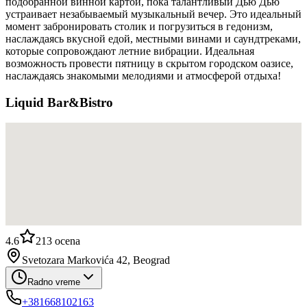
подобранной винной картой, пока талантливый Дью Дью
устраивает незабываемый музыкальный вечер. Это идеальный
момент забронировать столик и погрузиться в гедонизм,
наслаждаясь вкусной едой, местными винами и саундтреками,
которые сопровождают летние вибрации. Идеальная
возможность провести пятницу в скрытом городском оазисе,
наслаждаясь знакомыми мелодиями и атмосферой отдыха!
Liquid Bar&Bistro
4.6
213
ocena
Svetozara Markovića 42, Beograd
Radno vreme
+381668102163