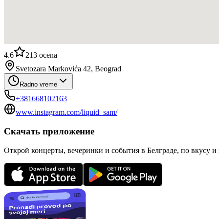
4.6
213
ocena
Svetozara Markovića 42, Beograd
Radno vreme
+381668102163
www.instagram.com/liquid_sam/
Скачать приложение
Открой концерты, вечеринки и события в Белграде, по вкусу и 