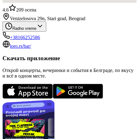
4.6
209
ocena
Venizelosova 29n, Stari grad, Beograd
Radno vreme
+38166252586
loro.rs/bar/
Скачать приложение
Открой концерты, вечеринки и события в Белграде, по вкусу
и всё в одном месте.