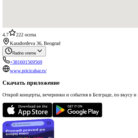
4.7
222
ocena
Karađorđeva 36, Beograd
Radno vreme
+381601569569
www.pricicabar.rs/
Скачать приложение
Открой концерты, вечеринки и события в Белграде, по вкусу и 