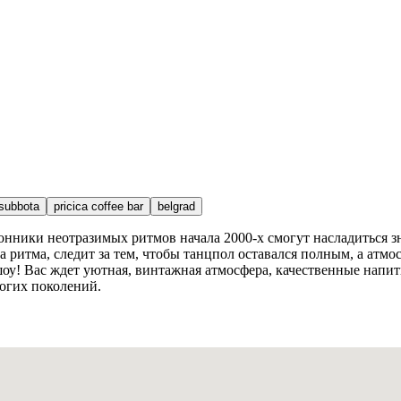
subbota
pricica coffee bar
belgrad
оклонники неотразимых ритмов начала 2000-х смогут насладитьс
итма, следит за тем, чтобы танцпол оставался полным, а атмосф
оу! Вас ждет уютная, винтажная атмосфера, качественные напит
огих поколений.