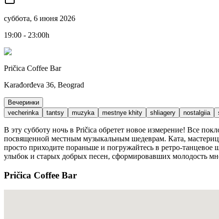
суббота, 6 июня 2026
19:00 - 23:00h
Pričica Coffee Bar
Karađorđeva 36, Beograd
Вечеринки
vecherinka
tantsy
muzyka
mestnye khity
shliagery
nostalgiia
В эту субботу ночь в Pričica обретет новое измерение! Все п
посвященной местным музыкальным шедеврам. Ката, мастерица р
просто приходите пораньше и погружайтесь в ретро-танцевое ш
улыбок и старых добрых песен, сформировавших молодость мн
Pričica Coffee Bar