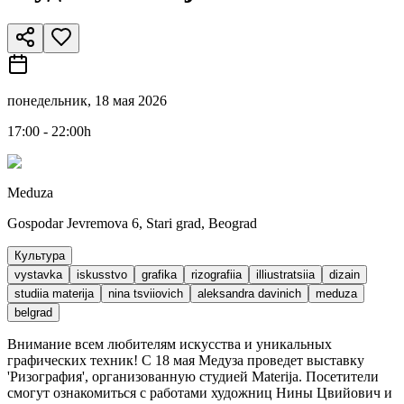
понедельник, 18 мая 2026
17:00 - 22:00h
Meduza
Gospodar Jevremova 6, Stari grad, Beograd
Культура
vystavka
iskusstvo
grafika
rizografiia
illiustratsiia
dizain
studiia materija
nina tsviiovich
aleksandra davinich
meduza
belgrad
Внимание всем любителям искусства и уникальных
графических техник! С 18 мая Медуза проведет выставку
'Ризография', организованную студией Materija. Посетители
смогут ознакомиться с работами художниц Нины Цвийович и