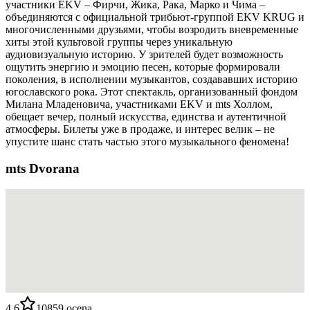
участники EKV – Фирчи, Жика, Рака, Марко и Чима –
объединяются с официальной трибьют-группой EKV KRUG и
многочисленными друзьями, чтобы возродить вневременные
хиты этой культовой группы через уникальную
аудиовизуальную историю. У зрителей будет возможность
ощутить энергию и эмоцию песен, которые формировали
поколения, в исполнении музыкантов, создававших историю
югославского рока. Этот спектакль, организованный фондом
Милана Младеновича, участниками EKV и mts Холлом,
обещает вечер, полный искусства, единства и аутентичной
атмосферы. Билеты уже в продаже, и интерес велик – не
упустите шанс стать частью этого музыкального феномена!
mts Dvorana
4.6
10859
ocena