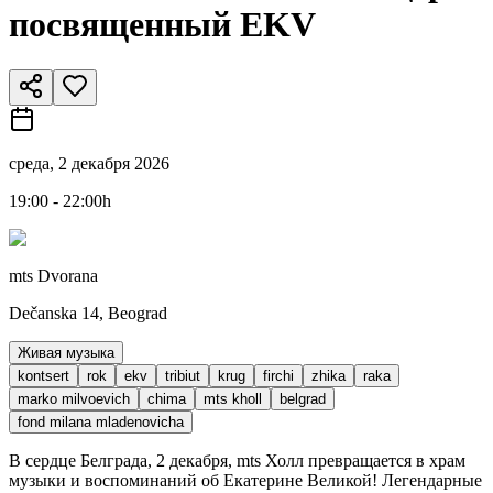
посвященный EKV
среда, 2 декабря 2026
19:00 - 22:00h
mts Dvorana
Dečanska 14, Beograd
Живая музыка
kontsert
rok
ekv
tribiut
krug
firchi
zhika
raka
marko milvoevich
chima
mts kholl
belgrad
fond milana mladenovicha
В сердце Белграда, 2 декабря, mts Холл превращается в храм
музыки и воспоминаний об Екатерине Великой! Легендарные