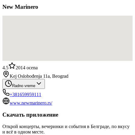
New Marinero
4.5
2014
ocena
Kej Oslobođenja 11a, Beograd
Radno vreme
+381659959111
www.newmarinero.rs/
Скачать приложение
Открой концерты, вечеринки и события в Белграде, по вкусу
и всё в одном месте.