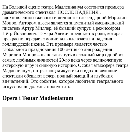
На Большой сцене театра Мадленианум состоится премьера
драматического спектакля 'ПОСЛЕ ПАДЕНИЯ',
вдохновленного жизнью и личностью легендарной Мэрилин
Монро. Автором пьесы является знаменитый американский
писатель Артур Миллер, её бывший супруг, а режиссёром
Пётр Йованович. Тамара Алекич предстает в роли, которая
прекрасно передает эмоциональные взлеты и падения
голливудской иконы. Эта премьера является частью
глобального празднования 100-летия со дня рождения
Мэрилин Монро – шанс заглянуть в сложный мир одной из
самых любимых личностей 20-го века через великолепную
актерскую игру и сильную историю. Особая атмосфера театра
Мадленианум, потрясающая акустика и вдохновляющие
спектакли обещают вечер, полный эмоций и глубоких
впечатлений. Это событие, которое любители театрального
искусства не должны пропустить!
Opera i Teatar Madlenianum