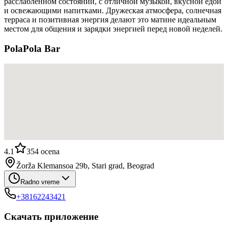
расслабленном состоянии, с отличной музыкой, вкусной едой
и освежающими напитками. Дружеская атмосфера, солнечная
терраса и позитивная энергия делают это матине идеальным
местом для общения и зарядки энергией перед новой неделей.
PolaPola Bar
4.1
354
ocena
Žorža Klemansoa 29b, Stari grad, Beograd
Radno vreme
+38162243421
Скачать приложение