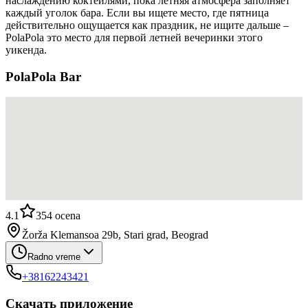
наслаждению коктейлями, пока летняя атмосфера заполняет
каждый уголок бара. Если вы ищете место, где пятница
действительно ощущается как праздник, не ищите дальше –
PolaPola это место для первой летней вечеринки этого
уикенда.
PolaPola Bar
4.1
354
ocena
Žorža Klemansoa 29b, Stari grad, Beograd
Radno vreme
+38162243421
Скачать приложение