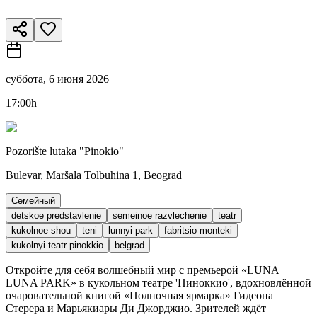
суббота, 6 июня 2026
17:00h
Pozorište lutaka "Pinokio"
Bulevar, Maršala Tolbuhina 1, Beograd
Семейный
detskoe predstavlenie
semeinoe razvlechenie
teatr
kukolnoe shou
teni
lunnyi park
fabritsio monteki
kukolnyi teatr pinokkio
belgrad
Откройте для себя волшебный мир с премьерой «LUNA
LUNA PARK» в кукольном театре 'Пиноккио', вдохновлённой
очаровательной книгой «Полночная ярмарка» Гидеона
Стерера и Марьякиары Ди Джорджио. Зрителей ждёт