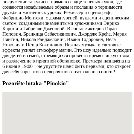
погружение за кулисы, прямо в сердце теневых кукол, где
создаются незабываемые образы и послания о терпимости,
дружбе и жизненных уроках. Режиссер и сценограф -
Фабрицио Монтеки, с драматургией, куклами и сценическим
светом, созданными знаменитыми художниками Энрико
Карини и Габриэле Дженовой. В составе актеров Горан
Попович, Бранкица Себастиянович, Джордже Крећа, Мария
Пантин, Никола Ранджелович, Ивана Тодорович, Нела
Николич и Петар Кокинович. Нежная музыка и световые
эффекты усилят атмосферу магии. Это шоу идеально подходит
для детей и семей, стремящихся провести время с искусством
и развлечение в приятной обстановке. Премьера назначена на
6 июня в 19:00 – не упустите шанс быть первыми, кто откроет
для себя чары этого невероятного театрального опыта!
Pozorište lutaka "Pinokio"