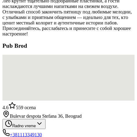
Лео крутит тщательно подобранные пластинки, а гости
наслаждаются лучшими напитками на свежем воздухе.
Отличный способ закончить пятницу под любимые мелодии,
с улыбками и приятным общением — идеально для тех, кто
ценит местный колорит и аутентичные истории пабов.
Присоединяйтесь, расслабьтесь и принесите с собой хорошее
настроение!
Pub Brod
4.6
559
ocena
Bulevar despota Stefana 36, Beograd
Radno vreme
+381113349130