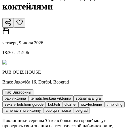
коктейлями
четверг, 9 июля 2026
18:30 - 21:59h
PUB QUIZ HOUSE
Braće Jugovića 16, Dorćol, Beograd
Паб Викторины
pab viktorina
tematicheskaia viktorina
sotsialnaia igra
seks v bolshom gorode
kokteili
didzhei
razvlechenie
timbilding
ia nenavizhu viktoriny
pub quiz house
belgrad
Поклонники сериала 'Секс в большом городе' могут
проверить свои знания на тематической паб-викторине,