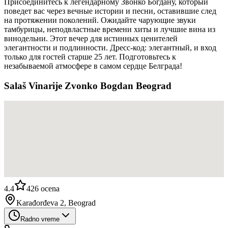
Присоединитесь к легендарному Звонко Богдану, который
поведет вас через вечные истории и песни, оставившие след
на протяжении поколений. Ожидайте чарующие звуки
тамбурицы, неподвластные времени хиты и лучшие вина из
винодельни. Этот вечер для истинных ценителей
элегантности и подлинности. Дресс-код: элегантный, и вход
только для гостей старше 25 лет. Подготовьтесь к
незабываемой атмосфере в самом сердце Белграда!
Salaš Vinarije Zvonko Bogdan Beograd
4.4
426
ocena
Karađorđeva 2, Beograd
Radno vreme