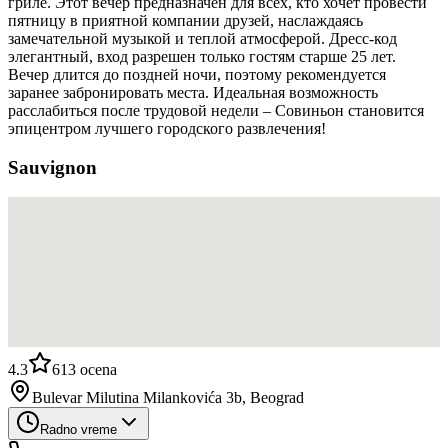
гриле. Этот вечер предназначен для всех, кто хочет провести
пятницу в приятной компании друзей, наслаждаясь
замечательной музыкой и теплой атмосферой. Дресс-код
элегантный, вход разрешен только гостям старше 25 лет.
Вечер длится до поздней ночи, поэтому рекомендуется
заранее забронировать места. Идеальная возможность
расслабиться после трудовой недели – Совиньон становится
эпицентром лучшего городского развлечения!
Sauvignon
4.3
613
ocena
Bulevar Milutina Milankovića 3b, Beograd
Radno vreme