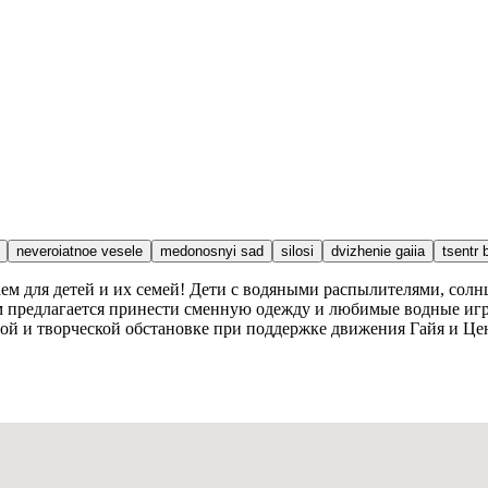
neveroiatnoe vesele
medonosnyi sad
silosi
dvizhenie gaiia
tsentr b
аем для детей и их семей! Дети с водяными распылителями, солн
м предлагается принести сменную одежду и любимые водные игру
ной и творческой обстановке при поддержке движения Гайя и Це