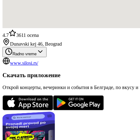
4.7
3611
ocena
Dunavski kej 46, Beograd
Radno vreme
www.silosi.rs/
Скачать приложение
Открой концерты, вечеринки и события в Белграде, по вкусу и 