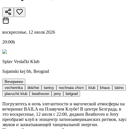
воскресенье, 12 июля 2026
20:00h
Splav Veslački Klub
Sajamski kej bb, Beograd
Вечеринки
vecherinka
didzhei
tantsy
nochnaia zhizn
klub
khaus
latino
plavuchii klub
beathoven
jerry
belgrad
Погрузитесь в ночь элегантности и магической атмосферы на
вечеринке BAILA на Плавучем Клубе! В центре Белграда, в
это воскресенье, 12 июля с 22:00, диджеи Beathoven и Jerry
преобразят клуб в эпицентр латиноамериканских ритмов, хаус
звуков и захватывающей танцевальной энергии.