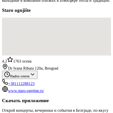
выходные в компании близких в атмосфере тепла и традиции.
Staro ognjište
4.2
1763
ocena
Dr Ivana Ribara 120a, Beograd
Radno vreme
+381112288123
www.staro-ognjiste.rs/
Скачать приложение
Открой концерты, вечеринки и события в Белграде, по вкусу