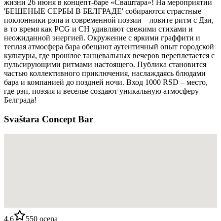
жизни 26 июня в концепт-баре «Сваштара»! На мероприятии
'БЕШЕНЫЕ СЕРБЫ В БЕЛГРАДЕ' собираются страстные
поклонники рэпа и современной поэзии – ловите ритм с Дзи,
в то время как PCG и CH удивляют свежими стихами и
неожиданной энергией. Окружение с яркими граффити и
теплая атмосфера бара обещают аутентичный опыт городской
культуры, где прошлое танцевальных вечеров переплетается с
пульсирующими ритмами настоящего. Публика становится
частью коллективного приключения, наслаждаясь блюдами
бара и компанией до поздней ночи. Вход 1000 RSD – место,
где рэп, поэзия и веселье создают уникальную атмосферу
Белграда!
Svaštara Concept Bar
4.6
550
ocena