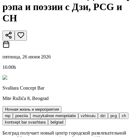
рэпа и поэзии с Дзи, PCG и
CH
пятница, 26 июня 2026
16:00h
Svaštara Concept Bar
Mite Ružića 8, Beograd
Ночная жизнь и мероприятия
rep
poeziia
muzykalnoe meropriiatie
vzhivuiu
dzi
pcg
ch
kontsept bar svashtara
belgrad
Белград получает новый центр городской развлекательной