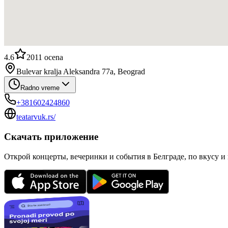
4.6
2011
ocena
Bulevar kralja Aleksandra 77a, Beograd
Radno vreme
+381602424860
teatarvuk.rs/
Скачать приложение
Открой концерты, вечеринки и события в Белграде, по вкусу и 