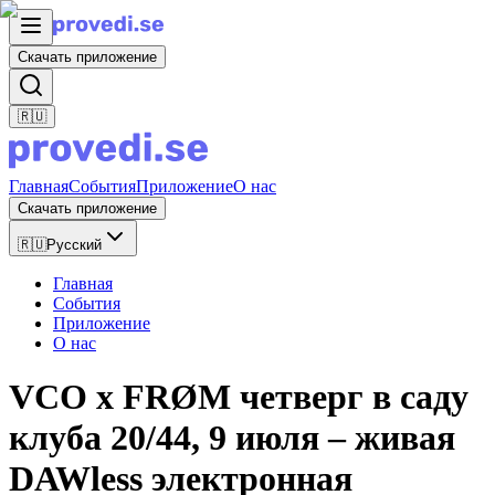
Скачать приложение
🇷🇺
Главная
События
Приложение
О нас
Скачать приложение
🇷🇺
Русский
Главная
События
Приложение
О нас
VCO x FRØM четверг в саду
клуба 20/44, 9 июля – живая
DAWless электронная