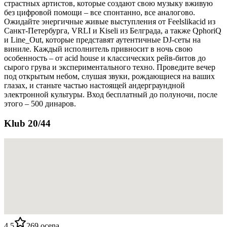
страстных артистов, которые создают свою музыку вживую
без цифровой помощи – все спонтанно, все аналогово.
Ожидайте энергичные живые выступления от Feelslikacid из
Санкт-Петербурга, VRLI и Kiseli из Белграда, а также QphoriQ
и Line_Out, которые представят аутентичные DJ-сеты на
виниле. Каждый исполнитель привносит в ночь свою
особенность – от acid house и классических рейв-битов до
сырого грува и экспериментального техно. Проведите вечер
под открытым небом, слушая звуки, рождающиеся на ваших
глазах, и станьте частью настоящей андерграундной
электронной культуры. Вход бесплатный до полуночи, после
этого – 500 динаров.
Klub 20/44
4.5
269
ocena