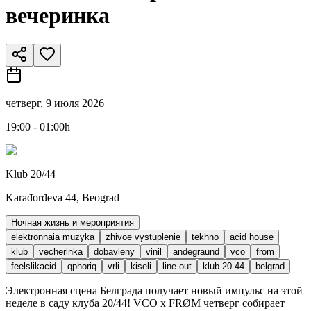
вечеринка
четверг, 9 июля 2026
19:00 - 01:00h
Klub 20/44
Karađorđeva 44, Beograd
Ночная жизнь и мероприятия
elektronnaia muzyka
zhivoe vystuplenie
tekhno
acid house
klub
vecherinka
dobavleny
vinil
andegraund
vco
from
feelslikacid
qphoriq
vrli
kiseli
line out
klub 20 44
belgrad
Электронная сцена Белграда получает новый импульс на этой
неделе в саду клуба 20/44! VCO x FRØM четверг собирает