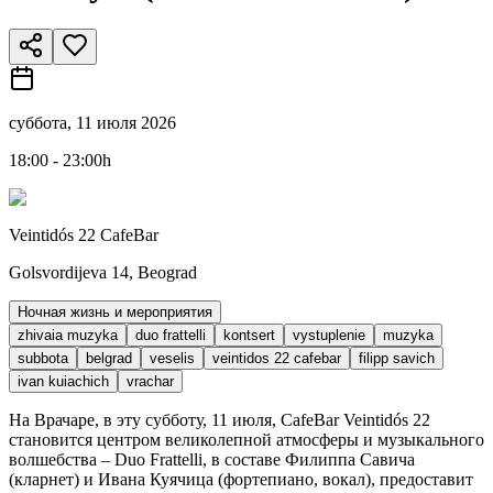
суббота, 11 июля 2026
18:00 - 23:00h
Veintidós 22 CafeBar
Golsvordijeva 14, Beograd
Ночная жизнь и мероприятия
zhivaia muzyka
duo frattelli
kontsert
vystuplenie
muzyka
subbota
belgrad
veselis
veintidos 22 cafebar
filipp savich
ivan kuiachich
vrachar
На Врачаре, в эту субботу, 11 июля, CafeBar Veintidós 22
становится центром великолепной атмосферы и музыкального
волшебства – Duo Frattelli, в составе Филиппа Савича
(кларнет) и Ивана Куячица (фортепиано, вокал), предоставит