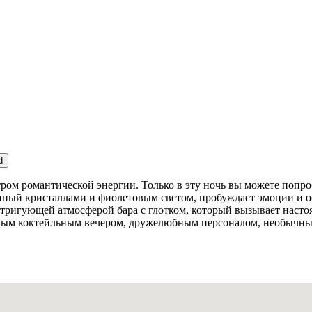
d
нтром романтической энергии. Только в эту ночь вы можете поп
ный кристаллами и фиолетовым светом, пробуждает эмоции и ос
тригующей атмосферой бара с глотком, который вызывает настоя
нным коктейльным вечером, дружелюбным персоналом, необычны