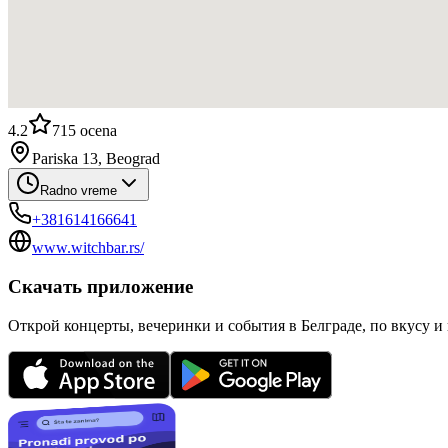
4.2
715
ocena
Pariska 13, Beograd
Radno vreme
+381614166641
www.witchbar.rs/
Скачать приложение
Открой концерты, вечеринки и события в Белграде, по вкусу и 