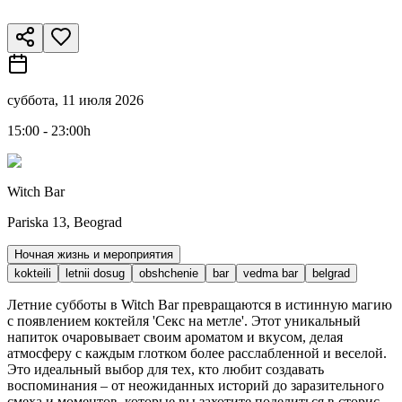
суббота, 11 июля 2026
15:00 - 23:00h
Witch Bar
Pariska 13, Beograd
Ночная жизнь и мероприятия
kokteili
letnii dosug
obshchenie
bar
vedma bar
belgrad
Летние субботы в Witch Bar превращаются в истинную магию
с появлением коктейля 'Секс на метле'. Этот уникальный
напиток очаровывает своим ароматом и вкусом, делая
атмосферу с каждым глотком более расслабленной и веселой.
Это идеальный выбор для тех, кто любит создавать
воспоминания – от неожиданных историй до заразительного
смеха и моментов, которые вы захотите поделиться в сторис.