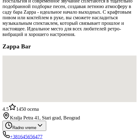
Ностальгия и современное звучание сплетаются в тщательно
подобранной подборке песен, создавая летнюю атмосферу в
саду бара Zappa - идеальное начало выходных. С крафтовым
пивом или коктейлем в руке, вы сможете насладиться
музыкальным спектаклем, который связывает прошлое и
настоящее. Идеальное место для всех любителей ретро-
вибраций и хорошего настроения.
Zappa Bar
4.5
1450
ocena
Kralja Petra 41, Stari grad, Beograd
Radno vreme
+381645656477