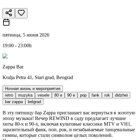
пятница, 5 июня 2026
19:00 - 23:00h
Zappa Bar
Kralja Petra 41, Stari grad, Beograd
Ночная жизнь и мероприятия
retro
muzyka
vesele
80 e
90 e
pop
fank
rok
didzhei
bar zappa
belgrad
В эту пятницу бар Zappa приглашает вас вернуться в золотую
эпоху музыки! Вечер REWIND в саду предлагает лучшие
хиты 80-х и 90-х, включая культовые классики MTV и VH1,
заразительный фанк, поп, рок, и незабываемые танцевальные
гимны, которые стали символом целых поколений.