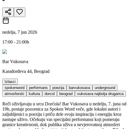
nedelja, 7 jun 2026
17:00 - 21:00h
Bar Vukosava
Karađorđeva 44, Beograd
Izlasci
spokenword
performans
poezija
barvukosava
underground
atmosferski
kultura
dorcol
beograd
vukosava najbolja drugarica
Reči oživljavaju u srcu Dorćola! Bar Vukosava u nedelju, 7. juna od
19h, postaje pozornica za Spoken Word veče, gde lokalni autori i
zaljubljenici u poeziju i priču dele svoju inspiraciju i energiju kroz
nastupe uživo. Očekuju vas specijalni performansi koji pomeraju
granice kreativnosti, dok publika uživa u nevjerovatnoj atmosferi