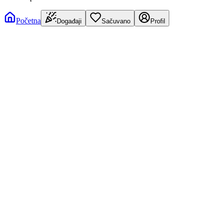
Početna
Događaji
Sačuvano
Profil