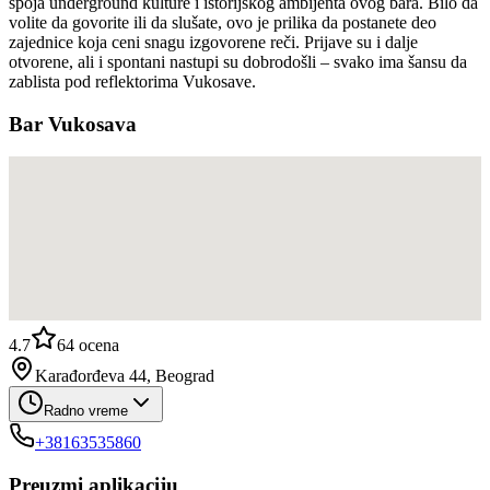
spoja underground kulture i istorijskog ambijenta ovog bara. Bilo da
volite da govorite ili da slušate, ovo je prilika da postanete deo
zajednice koja ceni snagu izgovorene reči. Prijave su i dalje
otvorene, ali i spontani nastupi su dobrodošli – svako ima šansu da
zablista pod reflektorima Vukosave.
Bar Vukosava
4.7
64
ocena
Karađorđeva 44, Beograd
Radno vreme
+38163535860
Preuzmi aplikaciju