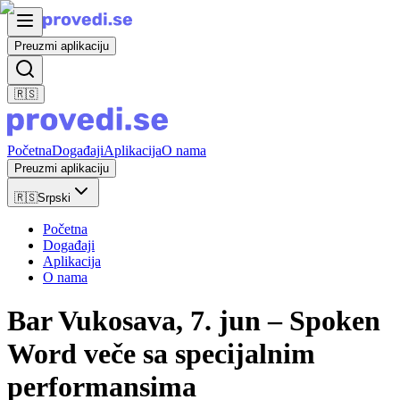
Preuzmi aplikaciju
🇷🇸
Početna
Događaji
Aplikacija
O nama
Preuzmi aplikaciju
🇷🇸
Srpski
Početna
Događaji
Aplikacija
O nama
Bar Vukosava, 7. jun – Spoken
Word veče sa specijalnim
performansima