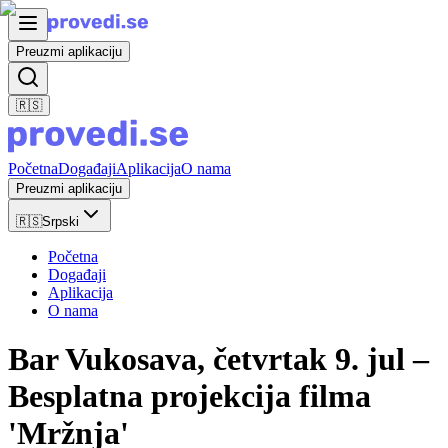
Preuzmi aplikaciju
🇷🇸
Početna
Događaji
Aplikacija
O nama
Preuzmi aplikaciju
🇷🇸
Srpski
Početna
Događaji
Aplikacija
O nama
Bar Vukosava, četvrtak 9. jul –
Besplatna projekcija filma
'Mržnja'