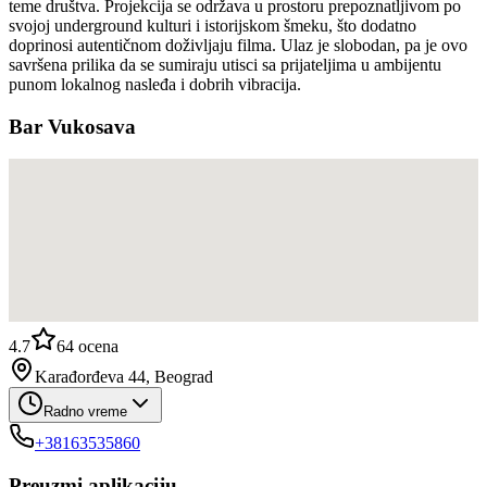
teme društva. Projekcija se održava u prostoru prepoznatljivom po
svojoj underground kulturi i istorijskom šmeku, što dodatno
doprinosi autentičnom doživljaju filma. Ulaz je slobodan, pa je ovo
savršena prilika da se sumiraju utisci sa prijateljima u ambijentu
punom lokalnog nasleđa i dobrih vibracija.
Bar Vukosava
4.7
64
ocena
Karađorđeva 44, Beograd
Radno vreme
+38163535860
Preuzmi aplikaciju