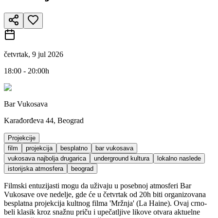
četvrtak, 9 jul 2026
18:00 - 20:00h
Bar Vukosava
Karađorđeva 44, Beograd
Projekcije
film
projekcija
besplatno
bar vukosava
vukosava najbolja drugarica
underground kultura
lokalno naslede
istorijska atmosfera
beograd
Filmski entuzijasti mogu da uživaju u posebnoj atmosferi Bar
Vukosave ove nedelje, gde će u četvrtak od 20h biti organizovana
besplatna projekcija kultnog filma 'Mržnja' (La Haine). Ovaj crno-
beli klasik kroz snažnu priču i upečatljive likove otvara aktuelne