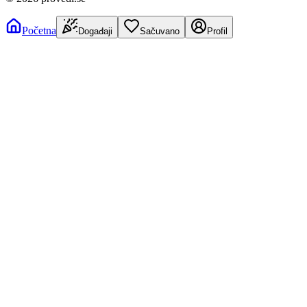
Početna
Događaji
Sačuvano
Profil